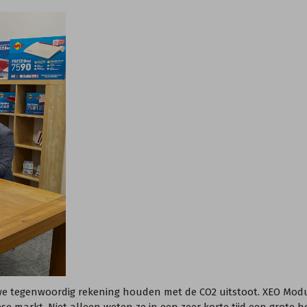
e tegenwoordig rekening houden met de CO2 uitstoot. XEO Modulai
markt. Niet alleen weten ze in een zeer korte tijd een grote 