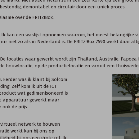
bestendig, demontabel en circulair door een uniek proces.
siasme over de FRITZ!Box.
. Ik kan een waslijst opnoemen waarom, het meest belangrijke vin
uur niet zo als in Nederland is. De FRITZ!Box 7590 werkt daar alt
 locaties waar gewerkt wordt zijn Thailand, Australie, Papoea 
 bouwlocatie, op de productielocatie en vanuit een thuiswerksi
 Eerder was ik klant bij Solcom
ding. Zelf kom ik uit de ICT
 product wat gedimenisoneerd is
re apparatuur gewerkt maar
 ook de prijs.
virtueel netwerk te bouwen
ralië werkt kan bij ons op
igheid bij ons een grote rol. Ik