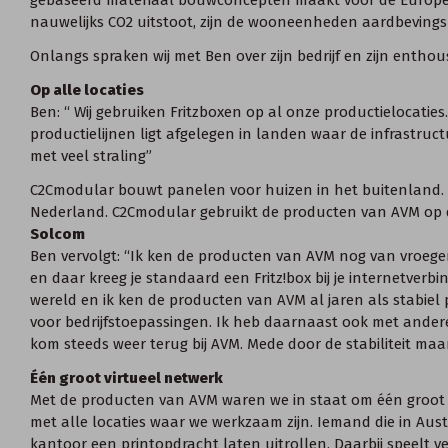
nauwelijks CO2 uitstoot, zijn de wooneenheden aardbevings
Onlangs spraken wij met Ben over zijn bedrijf en zijn enthou
Op alle locaties
Ben: “ Wij gebruiken Fritzboxen op al onze productielocaties
productielijnen ligt afgelegen in landen waar de infrastruct
met veel straling”
C2Cmodular bouwt panelen voor huizen in het buitenland. De
Nederland. C2Cmodular gebruikt de producten van AVM op de
Solcom
Ben vervolgt: “Ik ken de producten van AVM nog van vroeger.
en daar kreeg je standaard een Fritz!box bij je internetverbin
wereld en ik ken de producten van AVM al jaren als stabiel
voor bedrijfstoepassingen. Ik heb daarnaast ook met ande
kom steeds weer terug bij AVM. Mede door de stabiliteit maar
Één groot virtueel netwerk
Met de producten van AVM waren we in staat om één groot 
met alle locaties waar we werkzaam zijn. Iemand die in Aust
kantoor een printopdracht laten uitrollen. Daarbij speelt veil