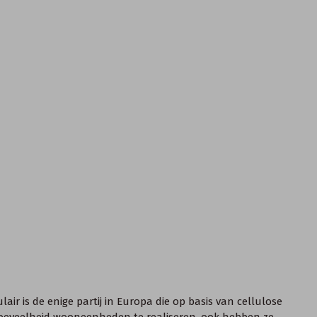
r is de enige partij in Europa die op basis van cellulose
hoeveelheid wooneenheden te realiseren, ook hebben ze