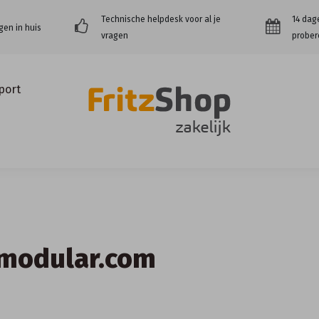
Technische helpdesk voor al je
14 dag
gen in huis
vragen
prober
port
2Cmodular.com