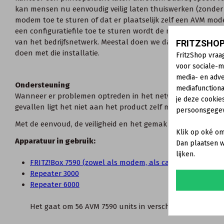
kan mensen nu eenvoudig veilig laten thuiswerken (zonder
modem toe te sturen of dat er plaatselijk zelf een AVM mod
een configuratiefile toe te sturen wordt de modem geïnsta
van het bedrijfsnetwerk. Meestal doen we dat via begeleiden
FRITZSHOP
doen met die installatie.
FritzShop vraa
voor sociale-m
media- en adve
Ondersteuning
mediafunctiona
Wanneer er problemen optreden in het netwerk dan wordt e
je deze cookie
gevallen ligt het niet aan het product zelf maar aan de om
persoonsgege
Met de eenvoud, de veiligheid en het gemak maken de prod
Klik op oké om
Apparatuur in gebruik:
Dan plaatsen w
lijken.
FRITZ!Box 7590 (zowel als modem, als cascade met de 7
Repeater 3000
Repeater 6000
Het gaat om 56 AVM 7590 units in verschillende landen 