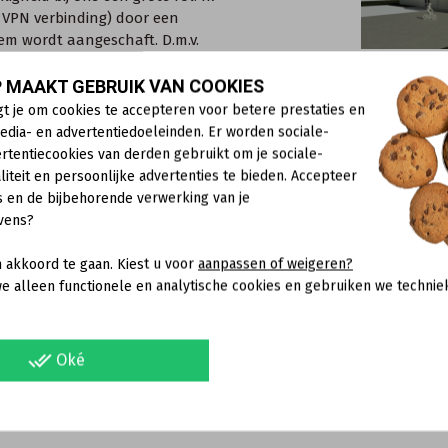
 VPN verbinding) door een
em wordt aangeschaft. D.m.v.
lleerd en wordt het onderdeel
d belletje. Een kind kan de was
 MAAKT GEBRUIK VAN COOKIES
gt je om cookies te accepteren voor betere prestaties en
edia- en advertentiedoeleinden. Er worden sociale-
rtentiecookies van derden gebruikt om je sociale-
liteit en persoonlijke advertenties te bieden. Accepteer
r vaak met Nederland contact opgenomen. Per week zijn we onge
s en de bijbehorende verwerking van je
standigheden. Na een stroomuitval bijvoorbeeld werkt de fritzb
vens?
ucten van AVM een onmisbare schakel uit van onze bedrijfsproc
 akkoord te gaan. Kiest u voor
aanpassen of weigeren?
e alleen functionele en analytische cookies en gebruiken we technie
590 en als router achter provider modem)
done_all
Oké
waarvan er 5 verbonden zijn met elkaar. De overige units worden 