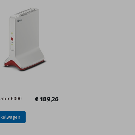
€ 189,26
ater 6000
nkelwagen