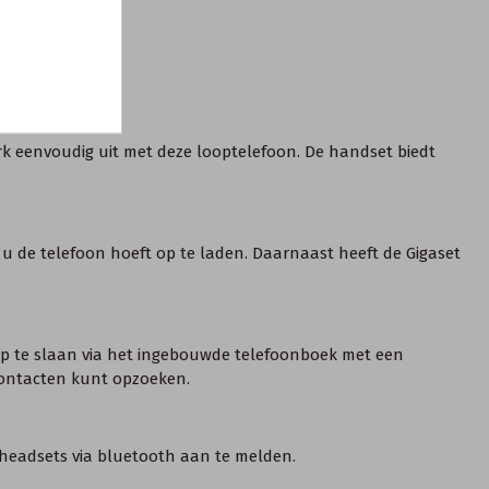
erk eenvoudig uit met deze looptelefoon. De handset biedt
t u de telefoon hoeft op te laden. Daarnaast heeft de Gigaset
 op te slaan via het ingebouwde telefoonboek met een
 contacten kunt opzoeken.
n headsets via bluetooth aan te melden.