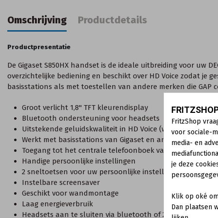
Omschrijving
Productdetails
Productpresentatie
De Gigaset S850HX handset is de ideale uitbreiding voor uw DE
overzichtelijke bediening en beschikt over HD Voice zodat je g
basisstations als met toestellen van andere merken die GAP 
Groot verlicht 1,8'' TFT kleurendisplay
FRITZSHOP
Bluetooth ondersteuning voor headsets
FritzShop vraa
Uitstekende geluidskwaliteit in HD Voice (wideband gecerti
voor sociale-m
Werkt met basisstations van Gigaset en andere fabrikant
media- en adve
Toegang tot het centrale telefoonboek van de router
mediafunctiona
Handige persoonlijke instellingen
je deze cookie
2 sneltoetsen voor uw persoonlijke instellingen
persoonsgege
Instelbare screensaver
Geschikt voor wandmontage
Klik op oké om
Laag energieverbruik
Dan plaatsen w
Headsets aan te sluiten via bluetooth of 2,5mm jackplug
lijken.