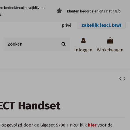
en bedenktermijn, vrijblijvend
Klanten beoordelen ons met 4.8/5
en
privé
zakelijk (excl. btw)
Inloggen
Winkelwagen
ECT Handset
r opgevolgd door de Gigaset S700H PRO; klik
hier
voor de