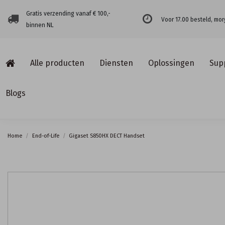
Gratis verzending vanaf € 100,-
Voor 17.00 besteld, mor
binnen NL
Alle producten
Diensten
Oplossingen
Sup
Blogs
Home
End-of-Life
Gigaset S850HX DECT Handset