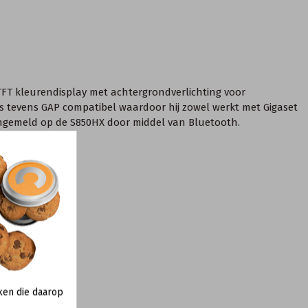
 TFT kleurendisplay met achtergrondverlichting voor
t is tevens GAP compatibel waardoor hij zowel werkt met Gigaset
angemeld op de S850HX door middel van Bluetooth.
ken die daarop