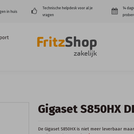
Technische helpdesk voor al je
14 dag
gen in huis
vragen
prober
port
Gigaset S850HX D
De Gigaset S850HX is niet meer leverbaar maa