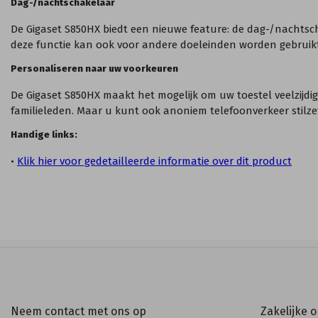
Dag-/nachtschakelaar
De Gigaset S850HX biedt een nieuwe feature: de dag-/nachtsc
deze functie kan ook voor andere doeleinden worden gebruikt, 
Personaliseren naar uw voorkeuren
De Gigaset S850HX maakt het mogelijk om uw toestel veelzijdi
familieleden. Maar u kunt ook anoniem telefoonverkeer stilzet
Handige links: 
•
Klik hier voor gedetailleerde informatie over dit product
Neem contact met ons op
Zakelijke 