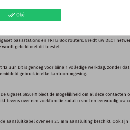
done_all
Oké
Gigaset basisstations en FRITZ!Box routers. Breidt uw DECT netw
e wordt gebeld met dit toestel.
 12 uur. Dit is genoeg voor bijna 1 volledige werkdag, zonder da
gemiddeld gebruik in elke kantooromgeving.
. De Gigaset S850HX biedt de mogelijkheid om al deze contacten
chikt tevens over een zoekfunctie zodat u snel en eenvoudig uw
 de aansluitkabel over een 2,5 mm aansluiting beschikt. Ook zij