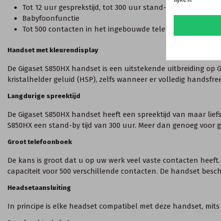
Tot 12 uur gesprekstijd, tot 300 uur stand-by tijd
Babyfoonfunctie
Tot 500 contacten in het ingebouwde telefoonboek
Handset met kleurendisplay
De Gigaset S850HX handset is een uitstekende uitbreiding op 
kristalhelder geluid (HSP), zelfs wanneer er volledig handsfre
Langdurige spreektijd
De Gigaset S850HX handset heeft een spreektijd van maar liefst
S850HX een stand-by tijd van 300 uur. Meer dan genoeg voor 
Groot telefoonboek
De kans is groot dat u op uw werk veel vaste contacten heeft
capaciteit voor 500 verschillende contacten. De handset bes
Headsetaansluiting
In principe is elke headset compatibel met deze handset, mits