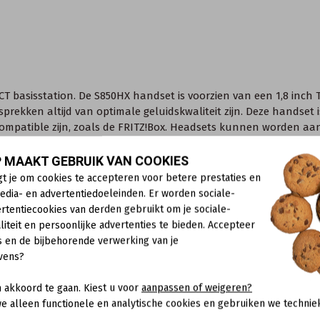
CT basisstation. De S850HX handset is voorzien van een 1,8 inch
esprekken altijd van optimale geluidskwaliteit zijn. Deze handse
compatible zijn, zoals de FRITZ!Box. Headsets kunnen worden a
 MAAKT GEBRUIK VAN COOKIES
gt je om cookies te accepteren voor betere prestaties en
ficeerd volgens de norm CAT-iq 2.0)
edia- en advertentiedoeleinden. Er worden sociale-
en
rtentiecookies van derden gebruikt om je sociale-
liteit en persoonlijke advertenties te bieden. Accepteer
s en de bijbehorende verwerking van je
vens?
 akkoord te gaan. Kiest u voor
aanpassen of weigeren?
e alleen functionele en analytische cookies en gebruiken we technie