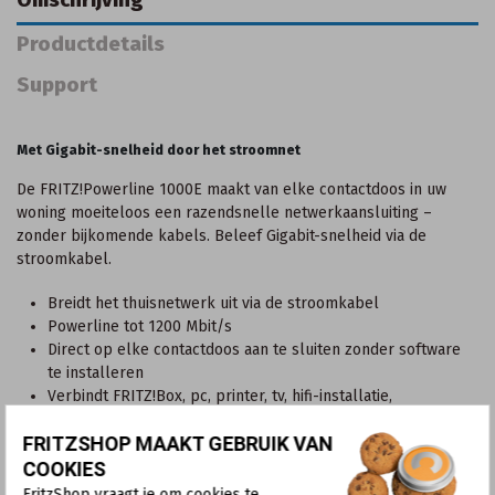
Productdetails
Support
Met Gigabit-snelheid door het stroomnet
De FRITZ!Powerline 1000E maakt van elke contactdoos in uw
woning moeiteloos een razendsnelle netwerkaansluiting –
zonder bijkomende kabels. Beleef Gigabit-snelheid via de
stroomkabel.
Breidt het thuisnetwerk uit via de stroomkabel
Powerline tot 1200 Mbit/s
Direct op elke contactdoos aan te sluiten zonder software
te installeren
Verbindt FRITZ!Box, pc, printer, tv, hifi-installatie,
spelconsole, mediaplayer, blu-ray-speler enz. met een
FRITZSHOP MAAKT GEBRUIK VAN
netwerk
Eco: bijzonder energie-efficiënt tijdens het bedrijf en zuinig
COOKIES
in stand-by
FritzShop vraagt je om cookies te