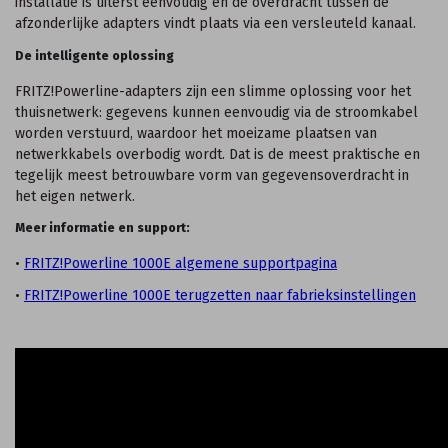
installatie is uiterst eenvoudig en de overdracht tussen de
afzonderlijke adapters vindt plaats via een versleuteld kanaal.
De intelligente oplossing
FRITZ!Powerline-adapters zijn een slimme oplossing voor het
thuisnetwerk: gegevens kunnen eenvoudig via de stroomkabel
worden verstuurd, waardoor het moeizame plaatsen van
netwerkkabels overbodig wordt. Dat is de meest praktische en
tegelijk meest betrouwbare vorm van gegevensoverdracht in
het eigen netwerk.
Meer informatie en support:
•
FRITZ!Powerline 1000E algemene supportpagina
•
FRITZ!Powerline 1000E terugzetten naar fabrieksinstellingen