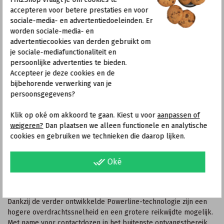
Af fabriek veilig versleuteld met 128-bit-AES
accepteren voor betere prestaties en voor
Extra adapters kunnen eenvoudig en veilig door het
sociale-media- en advertentiedoeleinden. Er
indrukken van een toets worden gelinkt
worden sociale-media- en
Verkrijgbaar als handig starterspakket met 2 adapters
advertentiecookies van derden gebruikt om
je sociale-mediafunctionaliteit en
Nieuwste Powerline-generatie voor maximale snelheid
persoonlijke advertenties te bieden.
Dankzij de nieuwste standaarden bereikt FRITZ!Powerline 1000E
Accepteer je deze cookies en de
nooit geziene snelheden. Zo verkrijgt u behalve een maximale
bijbehorende verwerking van je
gegevenssnelheid en een verbeterde reikwijdte ook stabiele
persoonsgegevens?
verbindingen in het volledige thuisnetwerk.
Klik op oké om akkoord te gaan. Kiest u voor
aanpassen of
Hogere gegevenssnelheid via de contactdoos
weigeren?
Dan plaatsen we alleen functionele en analytische
cookies en gebruiken we technieken die daarop lijken.
Met FRITZ!Powerline 1000E is elke contactdoos in uw woning een
mogelijke high speed-netwerkaansluiting: met Gigabit-snelheid
verstuurt u gegevens via de stroomkabel pijlsnel en veilig door
done_all
Oké
uw thuisnetwerk.
Meer reikwijdte voor het netwerk
Dankzij de verder ontwikkelde Powerline-technologie zijn een
hogere overdrachtssnelheid en een grotere reikwijdte mogelijk.
Met name voor contactdozen in het buitenste ontvangstbereik