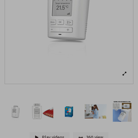
Play videos
360 view