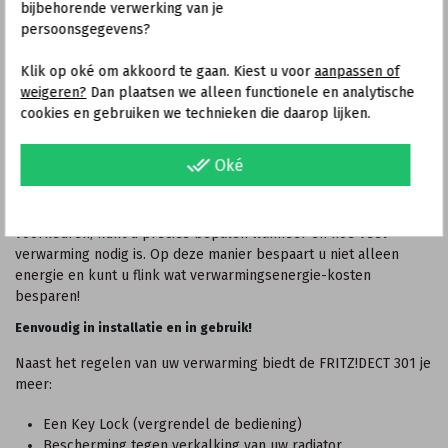
bijbehorende verwerking van je
FRITZ!OS 6.60)
persoonsgegevens?
Uit de doos te monteren op thermostaatkranen van o.a. het
type DANFOSS RA, Honeywell
Klik op oké om akkoord te gaan. Kiest u voor
aanpassen of
Voor andere typen thermostaatkranen en eventuele
weigeren?
Dan plaatsen we alleen functionele en analytische
accessoires, raadpleeg het overzicht onder 'Handige links'
cookies en gebruiken we technieken die daarop lijken.
Voor technische vragen met betrekking tot uw
thermostaat-radiatorkraan: raadpleeg uw installateur
done_all
Oké
Bespaar energie
Met een aanpasbaar tijdsschema, gebaseerd op uw individuele
voorkeuren, kunt u precies bepalen wanneer en hoe veel
verwarming nodig is. Op deze manier bespaart u niet alleen
energie en kunt u flink wat verwarmingsenergie-kosten
besparen!
Eenvoudig in installatie en in gebruik!
Naast het regelen van uw verwarming biedt de FRITZ!DECT 301 je
meer:
Een Key Lock (vergrendel de bediening)
Bescherming tegen verkalking van uw radiator