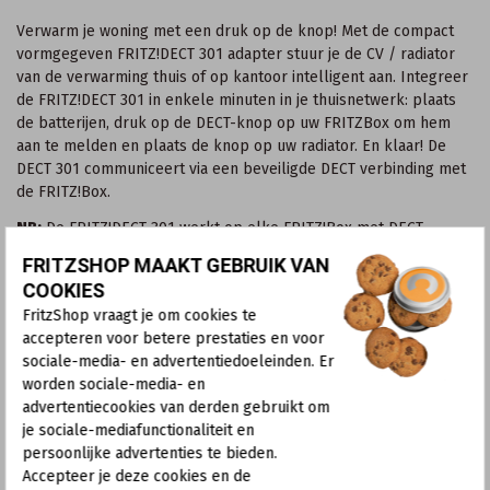
Verwarm je woning met een druk op de knop! Met de compact
vormgegeven FRITZ!DECT 301 adapter stuur je de CV / radiator
van de verwarming thuis of op kantoor intelligent aan. Integreer
de FRITZ!DECT 301 in enkele minuten in je thuisnetwerk: plaats
de batterijen, druk op de DECT-knop op uw FRITZBox om hem
aan te melden en plaats de knop op uw radiator. En klaar! De
DECT 301 communiceert via een beveiligde DECT verbinding met
de FRITZ!Box.
NB:
De FRITZ!DECT 301 werkt op elke FRITZ!Box met DECT-
functies en FRITZ!OS 6.83 met uitzondering op de FRITZ!Box 7312,
FRITZSHOP MAAKT GEBRUIK VAN
7330, 7330 SL, 7360 SL, 7412, 6360 Cable, 6810 LTE.
COOKIES
FritzShop vraagt je om cookies te
DECT Radiatorknop met intelligente bediening
accepteren voor betere prestaties en voor
Bepaal uw verwarming, bespaar op uw energieverbruik
sociale-media- en advertentiedoeleinden. Er
Eenvoudig in installatie en in gebruik
worden sociale-media- en
Besturing met pc, laptop, smartphone of tablet – ook
advertentiecookies van derden gebruikt om
onderweg via internet en met de app
je sociale-mediafunctionaliteit en
Via DECT in het thuisnetwerk geïntegreerd – af fabriek
persoonlijke advertenties te bieden.
veilig versleuteld
Accepteer je deze cookies en de
Maximaal 12 aan te sluiten op een enkele FRITZ!Box (vanaf