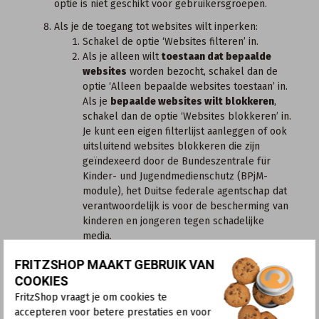
optie is niet geschikt voor gebruikersgroepen.
Als je de toegang tot websites wilt inperken:
Schakel de optie ‘Websites filteren’ in.
Als je alleen wilt
toestaan dat bepaalde
websites
worden bezocht, schakel dan de
optie ‘Alleen bepaalde websites toestaan’ in.
Als je
bepaalde websites wilt blokkeren
,
schakel dan de optie ‘Websites blokkeren’ in.
Je kunt een eigen filterlijst aanleggen of ook
uitsluitend websites blokkeren die zijn
geïndexeerd door de
Bundeszentrale für
Kinder- und Jugendmedienschutz
(BPjM-
module), het Duitse federale agentschap dat
verantwoordelijk is voor de bescherming van
kinderen en jongeren tegen schadelijke
media.
Belangrijk:
Als de filterlijst is ingeschakeld, is
FRITZSHOP MAAKT GEBRUIK VAN
het rechtstreeks oproepen van IP-adressen
COOKIES
op internet geblokkeerd. Hieronder leggen
we uit hoe je filterlijsten aanlegt voor
FritzShop vraagt je om cookies te
websites. De module ‘Websites met inhoud
accepteren voor betere prestaties en voor