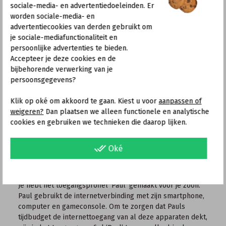
die niet geschikt is voor kinderen en jongeren
sociale-media- en advertentiedoeleinden. Er
blokkeren’ is alleen beschikbaar als onder
worden sociale-media- en
‘Systeem > Regio en taal’ Duitsland is
advertentiecookies van derden gebruikt om
ingesteld als het land waar de FRITZ!Box
je sociale-mediafunctionaliteit en
wordt gebruikt.
persoonlijke advertenties te bieden.
Accepteer je deze cookies en de
Schakel de optie ‘Gebruik van de toegang voor
bijbehorende verwerking van je
gasten geblokkeerd’ in.
persoonsgegevens?
Klik op ‘Toepassen’ om het toegangsprofiel op te
slaan.
Klik op oké om akkoord te gaan. Kiest u voor
aanpassen of
weigeren?
Dan plaatsen we alleen functionele en analytische
2 Apparaten blokkeren of een
cookies en gebruiken we technieken die daarop lijken.
toegangsprofiel toewijzen
Blokkeer de apparaten die geen toegang tot het internet
done_all
Oké
mogen hebben of wijs de apparaten in het thuisnetwerk
het juiste toegangsprofiel toe:
Voorbeeld:
Je hebt het toegangsprofiel ‘Paul’ gemaakt voor je zoon.
Paul gebruikt de internetverbinding met zijn smartphone,
computer en gameconsole. Om te zorgen dat Pauls
tijdbudget de internettoegang van al deze apparaten dekt,