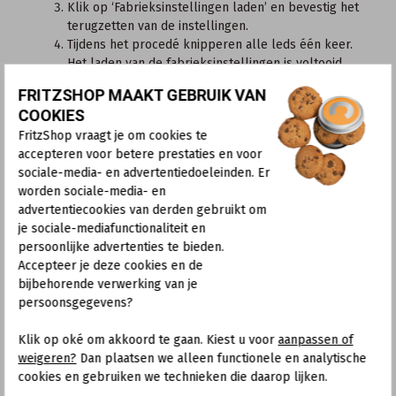
Klik op ‘Fabrieksinstellingen laden’ en bevestig het
terugzetten van de instellingen.
Tijdens het procedé knipperen alle leds één keer.
Het laden van de fabrieksinstellingen is voltooid,
zodra de WLAN-led blijft branden.
FRITZSHOP MAAKT GEBRUIK VAN
2 Fabrieksinstellingen met een telefoon
COOKIES
laden
FritzShop vraagt je om cookies te
accepteren voor betere prestaties en voor
Met IP-telefoons, bijvoorbeeld
FRITZ!App Fon
, kunnen aan
sociale-media- en advertentiedoeleinden. Er
de FRITZ!Box geen toetssequenties worden gestuurd.
worden sociale-media- en
Daarom kun je geen IP-telefoons gebruiken om de
advertentiecookies van derden gebruikt om
fabrieksinstellingen te laden.
je sociale-mediafunctionaliteit en
Toetsenblok in de telefoon configureren
persoonlijke advertenties te bieden.
Toetssequenties zijn teken- en nummerreeksen waarmee
Accepteer je deze cookies en de
je de functies kunt in- en uitschakelen. Bij een telefoon
bijbehorende verwerking van je
die is aangemeld bij het basisstation van de FRITZ!Box,
persoonsgegevens?
bijvoorbeeld FRITZ!Fon C5, kun je de toetssequenties
meteen gebruiken. Bij een draadloze telefoon die
niet
is
Klik op oké om akkoord te gaan. Kiest u voor
aanpassen of
aangemeld bij het basisstation van de FRITZ!Box, moet je
weigeren?
Dan plaatsen we alleen functionele en analytische
eerst de functie "toetsenblok" configureren:
cookies en gebruiken we technieken die daarop lijken.