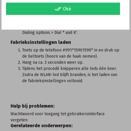
Stel de telefoon zo in dat er toetssequenties
done_all
(teken- en nummerreeksen, zoals *121#) kunnen
Oké
worden verstuurd en speciale tekens zoals * en #
kunnen worden gekozen. Bij veel telefoons stel je
deze functie in via het menu ‘Operation at a PBX >
Dialing options > Dial * and #’.
Fabrieksinstellingen laden
Toets op de telefoon
#
9
9
1
*
1
5
9
0
1
5
9
0
*
in en druk op
de beltoets (hoorn van de haak nemen).
Hang na ca. 3 seconden weer op.
Tijdens het procedé knipperen alle leds één keer.
Zodra de WLAN-led blijft branden, is het laden van
de fabrieksinstellingen voltooid.
Hulp bij problemen:
Wachtwoord voor toegang tot gebruikersinterface
vergeten
Gerelateerde onderwerpen: