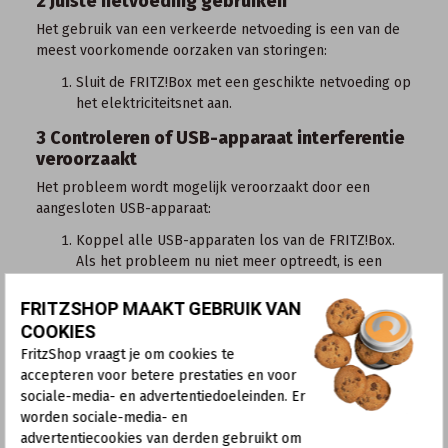
2 Juiste netvoeding gebruiken
Het gebruik van een verkeerde netvoeding is een van de
meest voorkomende oorzaken van storingen:
Sluit de FRITZ!Box met een
geschikte netvoeding
op
het elektriciteitsnet aan.
3 Controleren of USB-apparaat interferentie
veroorzaakt
Het probleem wordt mogelijk veroorzaakt door een
aangesloten USB-apparaat:
Koppel alle USB-apparaten los van de FRITZ!Box.
Als het probleem nu niet meer optreedt, is een
USB-apparaat of de kabel daarvan defect of een
apparaat heeft een te hoog stroomverbruik.
FRITZSHOP MAAKT GEBRUIK VAN
Sluit de USB-apparaten één voor één weer aan op
COOKIES
de FRITZ!Box om erachter te komen welk apparaat
FritzShop vraagt je om cookies te
het probleem veroorzaakt.
accepteren voor betere prestaties en voor
Sluit het apparaat dat de interferentie veroorzaakt
sociale-media- en advertentiedoeleinden. Er
bij wijze van test via een USB-hub met eigen
worden sociale-media- en
voeding (actieve USB-hub) aan op de FRITZ!Box.
advertentiecookies van derden gebruikt om