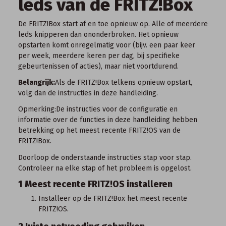
leds van de FRITZ!Box
De FRITZ!Box start af en toe opnieuw op. Alle of meerdere
leds knipperen dan ononderbroken. Het opnieuw
opstarten komt onregelmatig voor (bijv. een paar keer
per week, meerdere keren per dag, bij specifieke
gebeurtenissen of acties), maar niet voortdurend.
Belangrijk:
Als de FRITZ!Box telkens opnieuw opstart,
volg dan de instructies
in deze handleiding
.
Opmerking:
De instructies voor de configuratie en
informatie over de functies in deze handleiding hebben
betrekking op het
meest recente FRITZ!OS
van de
FRITZ!Box.
Doorloop de onderstaande instructies stap voor stap.
Controleer na elke stap of het probleem is opgelost.
1 Meest recente FRITZ!OS installeren
Installeer op de FRITZ!Box het
meest recente
FRITZ!OS
.