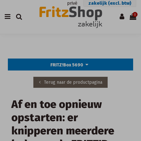
privé
zakelijk (excl. btw)
0
arrow_drop_down
FRITZ!Box 5690
Terug naar de productpagina
Af en toe opnieuw
opstarten: er
knipperen meerdere