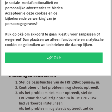
Als het probleem ook optreedt als je een actieve
je sociale-mediafunctionaliteit en
hub gebruikt, vervang dan dit USB-apparaat.
persoonlijke advertenties te bieden.
Accepteer je deze cookies en de
4 Filesharingsoftware instellen
bijbehorende verwerking van je
De volgende stappen zijn alleen nodig als je
persoonsgegevens?
filesharingsoftware gebruikt (bijvoorbeeld eMule,
BitTorrent):
Klik op oké om akkoord te gaan. Kiest u voor
aanpassen of
weigeren?
Dan plaatsen we alleen functionele en analytische
Verminder in de filesharingsoftware het aantal
cookies en gebruiken we technieken die daarop lijken.
toegestane gelijktijdige verbindingen.
5 FRITZ!Box en instellingen controleren
done_all
Oké
Fabrieksinstellingen laden
Laad de fabrieksinstellingen van de FRITZ!Box
.
Instellingen controleren
Stel de basisfuncties van de FRITZ!Box opnieuw in.
Controleer of het probleem nog steeds optreedt.
Als het probleem niet meer optreedt, stel de
FRITZ!Box dan volledig opnieuw in. De FRITZ!Box
had verkeerde instellingen.
Als het probleem nog steeds optreedt, zet de