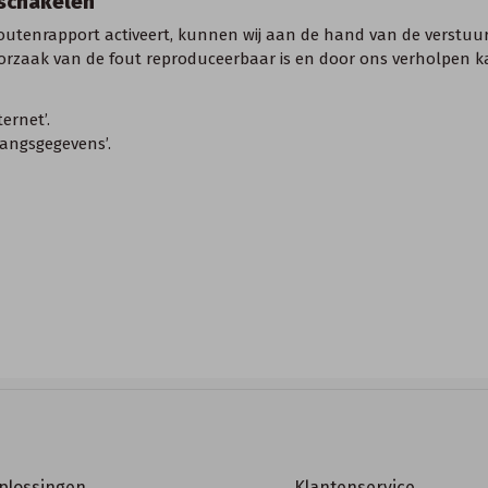
nschakelen
 foutenrapport activeert, kunnen wij aan de hand van de verst
 oorzaak van de fout reproduceerbaar is en door ons verholpen 
ernet’.
gangsgegevens’.
oplossingen
Klantenservice