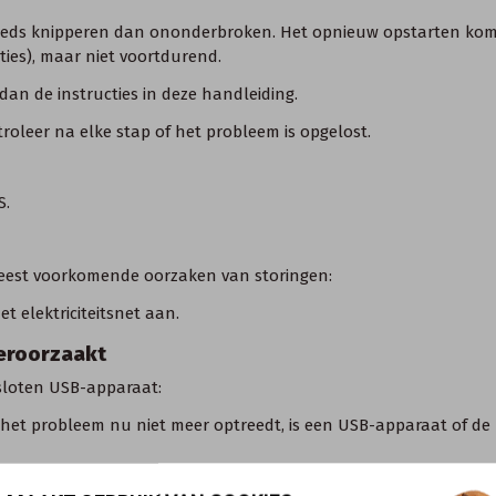
 leds knipperen dan ononderbroken. Het opnieuw opstarten komt 
ties), maar niet voortdurend.
 dan de instructies
in deze handleiding
.
roleer na elke stap of het probleem is opgelost.
S
.
meest voorkomende oorzaken van storingen:
t elektriciteitsnet aan.
veroorzaakt
sloten USB-apparaat:
 het probleem nu niet meer optreedt, is een USB-apparaat of de
 FRITZ!Box om erachter te komen welk apparaat het probleem v