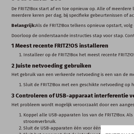
De FRITZ!Box start af en toe opnieuw op. Alle of meerdere
meerdere keren per dag, bij specifieke gebeurtenissen of ac
Belangrijk:
Als de FRITZ!Box telkens opnieuw opstart, volg
Doorloop de onderstaande instructies stap voor stap. Cont
1 Meest recente FRITZ!OS installeren
Installeer op de FRITZ!Box het
meest recente FRITZ!O
2 Juiste netvoeding gebruiken
Het gebruik van een verkeerde netvoeding is een van de 
Sluit de FRITZ!Box met een
geschikte netvoeding
op he
3 Controleren of USB-apparaat interferentie 
Het probleem wordt mogelijk veroorzaakt door een aange
Koppel alle USB-apparaten los van de FRITZ!Box. Als
stroomverbruik.
Sluit de USB-apparaten één voor één weer aan op de