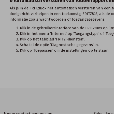
6 Automatisch versturen van foutenrapport i
Als je in de FRITZ!Box het automatisch versturen van een
doelgericht verhelpen in een toekomstig FRITZ!OS, als de
informatie zoals wachtwoorden of toegangsgegevens:
Klik in de
gebruikersinterface van de FRITZ!Box
op ‘Int
Klik in het menu ‘Internet’ op ‘Toegangstype’ of ‘Toe
Klik op het tabblad ‘FRITZ!-diensten’.
Schakel de optie ‘Diagnostische gegevens’ in.
Klik op ‘Toepassen’ om de instellingen op te slaan.
Neem contact met ons op
Zakelijke 