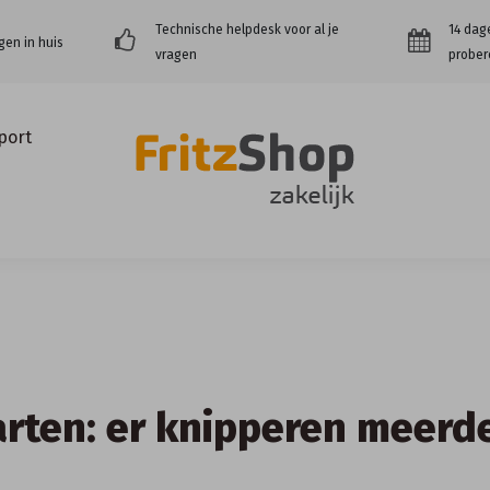
Technische helpdesk voor al je
14 dag
gen in huis
vragen
prober
port
arten: er knipperen meerd