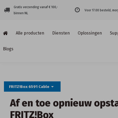
Gratis verzending vanaf € 100,-
Voor 17.00 besteld, mor
binnen NL
Alle producten
Diensten
Oplossingen
Sup
Blogs
arrow_drop_down
FRITZ!Box 6591 Cable
Af en toe opnieuw opst
FRITZ!Box