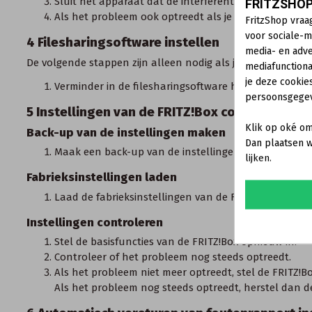
Sluit het apparaat dat de interferentie veroorzaakt 
FRITZSHOP
Als het probleem ook optreedt als je een actieve hub
FritzShop vraa
voor sociale-m
4 Filesharingsoftware instellen
media- en adve
De volgende stappen zijn alleen nodig als je filesharingsof
mediafunctiona
je deze cookie
Verminder in de filesharingsoftware het aantal toeges
persoonsgege
5 Instellingen van de FRITZ!Box controleren
Klik op oké om
Back-up van de instellingen maken
Dan plaatsen w
Maak een back-up van
de instellingen van de FRITZ!
lijken.
Fabrieksinstellingen laden
Laad de fabrieksinstellingen van de FRITZ!Box
.
Instellingen controleren
Stel de basisfuncties van de FRITZ!Box opnieuw in.
Controleer of het probleem nog steeds optreedt.
Als het probleem niet meer optreedt, stel de FRITZ!B
Als het probleem nog steeds optreedt, herstel dan de