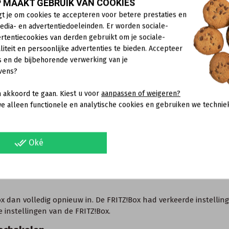
bij wijze van test via een USB-hub met eigen voeding (actieve USB
 MAAKT GEBRUIK VAN COOKIES
 gebruikt, vervang dan dit USB-apparaat.
gt je om cookies te accepteren voor betere prestaties en
edia- en advertentiedoeleinden. Er worden sociale-
rtentiecookies van derden gebruikt om je sociale-
tware gebruikt (bijvoorbeeld eMule, BitTorrent):
liteit en persoonlijke advertenties te bieden. Accepteer
s en de bijbehorende verwerking van je
tane gelijktijdige verbindingen.
vens?
 akkoord te gaan. Kiest u voor
aanpassen of weigeren?
e alleen functionele en analytische cookies en gebruiken we technie
Box
.
done_all
Oké
ox dan volledig opnieuw in. De FRITZ!Box had verkeerde instelling
 instellingen van de FRITZ!Box.