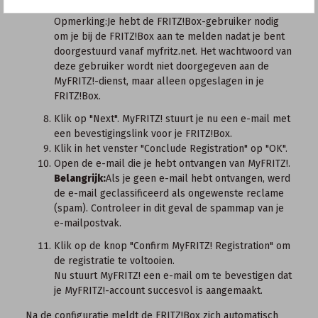
toegang krijgt tot de FRITZ!Box vanaf internet.
Opmerking:
Je hebt de FRITZ!Box-gebruiker nodig
om je bij de FRITZ!Box aan te melden nadat je bent
doorgestuurd vanaf
myfritz.net
. Het wachtwoord van
deze gebruiker wordt niet doorgegeven aan de
MyFRITZ!-dienst, maar alleen opgeslagen in je
FRITZ!Box.
Klik op "Next". MyFRITZ! stuurt je nu een e-mail met
een bevestigingslink voor je FRITZ!Box.
Klik in het venster "Conclude Registration" op "OK".
Open de e-mail die je hebt ontvangen van MyFRITZ!.
Belangrijk:
Als je geen e-mail hebt ontvangen, werd
de e-mail geclassificeerd als ongewenste reclame
(spam). Controleer in dit geval de spammap van je
e-mailpostvak.
Klik op de knop "Confirm MyFRITZ! Registration" om
de registratie te voltooien.
Nu stuurt MyFRITZ! een e-mail om te bevestigen dat
je MyFRITZ!-account succesvol is aangemaakt.
Na de configuratie meldt de FRITZ!Box zich automatisch