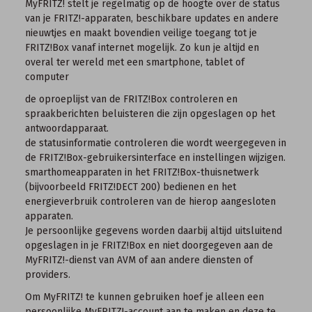
MyFRITZ! stelt je regelmatig op de hoogte over de status
van je FRITZ!-apparaten, beschikbare updates en andere
nieuwtjes en maakt bovendien veilige toegang tot je
FRITZ!Box vanaf internet mogelijk. Zo kun je altijd en
overal ter wereld met een smartphone, tablet of
computer
de oproeplijst van de FRITZ!Box controleren en
spraakberichten beluisteren die zijn opgeslagen op het
antwoordapparaat.
de statusinformatie controleren die wordt weergegeven in
de FRITZ!Box-gebruikersinterface en instellingen wijzigen.
smarthomeapparaten in het FRITZ!Box-thuisnetwerk
(bijvoorbeeld
FRITZ!DECT 200
) bedienen en het
energieverbruik controleren van de hierop aangesloten
apparaten.
Je persoonlijke gegevens worden daarbij altijd uitsluitend
opgeslagen in je FRITZ!Box en niet doorgegeven aan de
MyFRITZ!-dienst van AVM of aan andere diensten of
providers.
Om MyFRITZ! te kunnen gebruiken hoef je alleen een
persoonlijke MyFRITZ!-account aan te maken en deze te