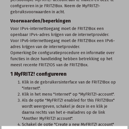
configureren in je FRITZ!Box. Neem de
MyFRITZ!-
gebruiksvoorwaarden
in acht.
Voorwaarden/beperkingen
Voor IPv4-internettoegang moet de FRITZ!Box een
openbaar IPv4-adres
krijgen van de internetprovider.
Voor IPv6-internettoegang moet de FRITZ!Box een IPv6-
adres krijgen van de internetprovider.
Opmerking:
De configuratieprocedure en informatie over
functies in deze handleiding hebben betrekking op het
meest recente FRITZ!OS
van de FRITZ!Box.
1 MyFRITZ! configureren
Klik in de
gebruikersinterface van de FRITZ!Box
op
"Internet".
Klik in het menu "Internet" op "MyFRITZ!-account".
Als de optie "MyFRITZ! enabled for this FRITZ!Box"
wordt weergeven, schakel je deze in en klik je
daarna rechts van het e-mailadres op de link
"Another MyFRITZ! account".
Schakel de optie "Create a new MyFRITZ! account"