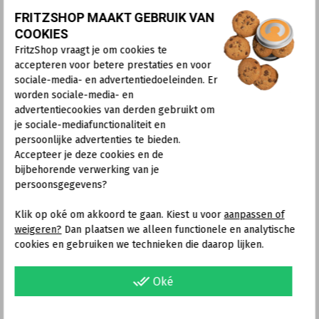
in.
FRITZSHOP MAAKT GEBRUIK VAN
Voer in het invoerveld "E-Mail address" je e-
COOKIES
mailadres in.
Voer in het invoerveld "MyFRITZ! password" een
FritzShop vraagt je om cookies te
nieuw wachtwoord in, dat je nergens anders voor
accepteren voor betere prestaties en voor
gebruikt en klik op "Next".
sociale-media- en advertentiedoeleinden. Er
Opmerking:
Voortaan heb je het MyFRITZ!-
worden sociale-media- en
wachtwoord nodig om in te loggen bij de MyFRITZ!-
advertentiecookies van derden gebruikt om
dienst op
myfritz.net
. Vervolgens word je vanaf
je sociale-mediafunctionaliteit en
myfritz.net doorgestuurd naar je eigen FRITZ!Box.
persoonlijke advertenties te bieden.
Accepteer je deze cookies en de
Als je nog geen gebruiker hebt aangemaakt in de
bijbehorende verwerking van je
FRITZ!Box, maak je een gebruiker aan die toegang
persoonsgegevens?
krijgt tot de FRITZ!Box vanaf internet.
Als je voor je e-mailadres al een gebruiker hebt
Klik op oké om akkoord te gaan. Kiest u voor
aanpassen of
aangemaakt in de FRITZ!Box, wordt deze gebruiker
weigeren?
Dan plaatsen we alleen functionele en analytische
automatisch geselecteerd voor toegang tot de
cookies en gebruiken we technieken die daarop lijken.
FRITZ!Box vanaf internet.
Als je in de FRITZ!Box een gebruiker hebt
done_all
Oké
aangemaakt zonder e-mailadres, selecteer je een al
bestaande gebruiker of je klikt op de knop "New
user" en maakt een nieuwe gebruiker aan die