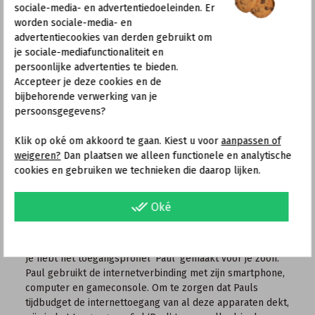
die niet geschikt is voor kinderen en jongeren
sociale-media- en advertentiedoeleinden. Er
blokkeren’ is alleen beschikbaar als onder
worden sociale-media- en
‘Systeem > Regio en taal’ Duitsland is
advertentiecookies van derden gebruikt om
ingesteld als het land waar de FRITZ!Box
je sociale-mediafunctionaliteit en
wordt gebruikt.
persoonlijke advertenties te bieden.
Accepteer je deze cookies en de
Schakel de optie ‘Gebruik van de toegang voor
bijbehorende verwerking van je
gasten geblokkeerd’ in.
persoonsgegevens?
Klik op ‘Toepassen’ om het toegangsprofiel op te
slaan.
Klik op oké om akkoord te gaan. Kiest u voor
aanpassen of
weigeren?
Dan plaatsen we alleen functionele en analytische
2 Apparaten blokkeren of een
cookies en gebruiken we technieken die daarop lijken.
toegangsprofiel toewijzen
Blokkeer de apparaten die geen toegang tot het internet
done_all
Oké
mogen hebben of wijs de apparaten in het thuisnetwerk
het juiste toegangsprofiel toe:
Voorbeeld:
Je hebt het toegangsprofiel ‘Paul’ gemaakt voor je zoon.
Paul gebruikt de internetverbinding met zijn smartphone,
computer en gameconsole. Om te zorgen dat Pauls
tijdbudget de internettoegang van al deze apparaten dekt,