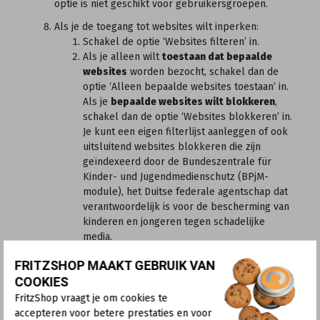
optie is niet geschikt voor gebruikersgroepen.
Als je de toegang tot websites wilt inperken:
Schakel de optie ‘Websites filteren’ in.
Als je alleen wilt
toestaan dat bepaalde
websites
worden bezocht, schakel dan de
optie ‘Alleen bepaalde websites toestaan’ in.
Als je
bepaalde websites wilt blokkeren
,
schakel dan de optie ‘Websites blokkeren’ in.
Je kunt een eigen filterlijst aanleggen of ook
uitsluitend websites blokkeren die zijn
geïndexeerd door de
Bundeszentrale für
Kinder- und Jugendmedienschutz
(BPjM-
module), het Duitse federale agentschap dat
verantwoordelijk is voor de bescherming van
kinderen en jongeren tegen schadelijke
media.
Belangrijk:
Als de filterlijst is ingeschakeld, is
FRITZSHOP MAAKT GEBRUIK VAN
het rechtstreeks oproepen van IP-adressen
COOKIES
op internet geblokkeerd. Hieronder leggen
we uit hoe je filterlijsten aanlegt voor
FritzShop vraagt je om cookies te
websites. De module ‘Websites met inhoud
accepteren voor betere prestaties en voor