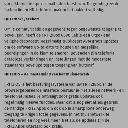
spraakberichten per e-mail laten toesturen. De geïntegreerde
faxfunctie en HD-telefonie maken het pakket volledig.
FRITZ!Box? Jazeker!
Om je communicatie en gegevens tegen ongewenste toegang te
beveiligen, heeft de FRITZ!Box 6690 Cable een uitgekiend
veiligheidsconcept. Regelmatig publiceert AVM gratis updates
om de software up-to-date te houden en mogelijke
bedreigingen in de kiem te smoren. Bovendien zijn telefonie,
draadloze verbindingen en instellingen met de modernste
standaards beveiligd tegen toegang van buitenaf.
FRITZ!OS – de mastermind van het thuisnetwerk
FRITZ!OS is het besturingssysteem van uw FRITZ!Box. In de
browsergebaseerde interface bestuur je niet alleen netwerk- en
telefoniefuncties; je ontvangt door gratis updates ook
regelmatig nieuwe functies. Maar dat is nog niet alles: gebruik
de handige FRITZ!Apps om ook op je smartphone onderweg
toegang te krijgen tot je gegevens, in het thuisnetwerk te
telefoneren en nog veel meer. Net als de updates zijn de
FRITZ!Apps uiteraard ook gratis.