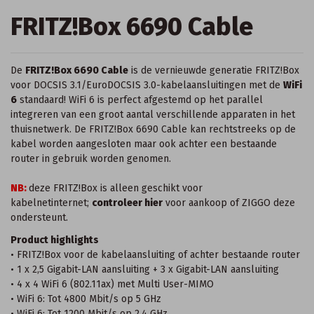
FRITZ!Box 6690 Cable
De
FRITZ!Box 6690 Cable
is de vernieuwde generatie FRITZ!Box
voor DOCSIS 3.1/EuroDOCSIS 3.0-kabelaansluitingen met de
WiFi
6
standaard! WiFi 6 is perfect afgestemd op het parallel
integreren van een groot aantal verschillende apparaten in het
thuisnetwerk. De FRITZ!Box 6690 Cable kan rechtstreeks op de
kabel worden aangesloten maar ook achter een bestaande
router in gebruik worden genomen.
NB:
deze FRITZ!Box is alleen geschikt voor
kabelnetinternet;
controleer hier
voor aankoop of ZIGGO deze
ondersteunt.
Product highlights
• FRITZ!Box voor de kabelaansluiting of achter bestaande router
• 1 x 2,5 Gigabit-LAN aansluiting + 3 x Gigabit-LAN aansluiting
• 4 x 4 WiFi 6 (802.11ax) met Multi User-MIMO
• WiFi 6: Tot 4800 Mbit/s op 5 GHz
• WiFi 6: Tot 1200 Mbit/s op 2,4 GHz