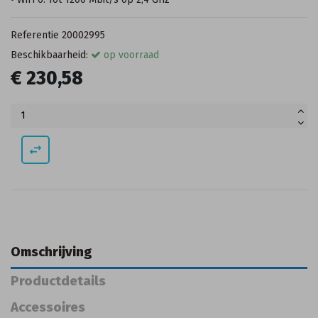
Referentie
20002995
Beschikbaarheid:
op voorraad
€ 230,58
swap_horiz
Omschrijving
Productdetails
Accessoires