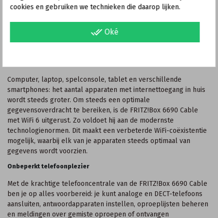
zorgt ook bij parallel gebruik van verschillende apparaten voor
cookies en gebruiken we technieken die daarop lijken.
topwaarden bij de transmissiesnelheid. Een 2,5 Gigabit LAN-
aansluiting, drie 1 Gigabit LAN-aansluitingen en een krachtige
done_all
Oké
telefooncentrale met veel functies maken de uitrusting
compleet.
Veel apparaten – een fluitje van een cent!
Computer, laptop, spelconsole, tablet en verschillende
smartphones: het aantal apparaten met internettoegang in huis
wordt steeds groter. Om steeds een optimale
gegevensoverdracht te bereiken, is de FRITZ!Box 6690 Cable
met WiFi 6 uitgerust. Zo voldoet hij aan de modernste
technologienormen. Dit maakt een verbeterde WiFi-coëxistentie
mogelijk, waarbij elk van je apparaten steeds optimaal van
gegevens wordt voorzien.
Onbeperkt telefoonplezier
Met de krachtige telefooncentrale van de FRITZ!Box 6690 Cable
ben je op alles voorbereid: je kunt analoge en DECT-telefoons
aansluiten, antwoordapparaten instellen, oproeplijsten beheren
en meldingen over gemiste oproepen of ontvangen