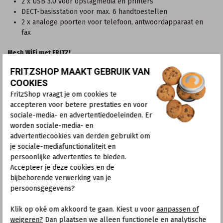
2 x USB 3.0 voor opslagmedia en printers
DECT-basisstation voor max. 6 handtoestellen
2 x analoge poorten voor telefoon, antwoordapparaat en
fax
Mesh WiFi met FRITZ!
FRITZSHOP MAAKT GEBRUIK VAN
Om video's, muziek en foto's in het thuisnetwerk naadloos tot in
de verste hoekjes van elke kamer te sturen, maakt de FRITZ!Box
COOKIES
6690 Cable gebruik van Mesh WiFi. De verdeelde FRITZ!-
FritzShop vraagt je om cookies te
apparaten werken in een enkel netwerk, communiceren
accepteren voor betere prestaties en voor
onderling en optimaliseren de prestaties van alle WiFi-
sociale-media- en advertentiedoeleinden. Er
apparaten. Met Mesh geniet je heel eenvoudig van optimale
worden sociale-media- en
snelheid bij het surfen, afspelen van video's of gamen.
advertentiecookies van derden gebruikt om
Adembenemende televisie in HD en je lievelingsmuziek wachten
je sociale-mediafunctionaliteit en
nu op jou – en niet omgekeerd.
persoonlijke advertenties te bieden.
Accepteer je deze cookies en de
Adembenemende snelheid
bijbehorende verwerking van je
De krachtige DOCSIS 3.1 kabelmodem biedt tot 6 Gbit/s
persoonsgegevens?
downstream-snelheid en is neerwaarts compatibel met
EuroDOCSIS 3.0. Snelle WiFi 6 maakt voor al je multimedia-
Klik op oké om akkoord te gaan. Kiest u voor
aanpassen of
apparaten draadloze internettoegang mogelijk, Multi User-MIMO
weigeren?
Dan plaatsen we alleen functionele en analytische