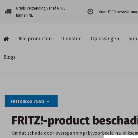
Gratis verzending vanaf € 100,-
Voor 17.00 besteld, mor
binnen NL
Alle producten
Diensten
Oplossingen
Sup
Blogs
arrow_drop_down
FRITZ!Box 7583
FRITZ!-product beschad
Omdat schade door overspanning (bijvoorbeeld na bliksem