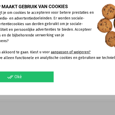
de vernielde micro-elektronische onderdelen niet kunnen word
 MAAKT GEBRUIK VAN COOKIES
 dekken als elektronische apparaten met overspanningsschade m
gt je om cookies te accepteren voor betere prestaties en
aar een taxateur die je apparaat onderzoekt en een overeenkoms
edia- en advertentiedoeleinden. Er worden sociale-
ebt afgesloten, verkrijg je meer informatie hierover bij je verzer
rtentiecookies van derden gebruikt om je sociale-
liteit en persoonlijke advertenties te bieden. Accepteer
formeert via de website dat het elektriciteitsnet niet de enige m
s en de bijbehorende verwerking van je
DSL-verbinding) kan ook een bron voor schade zijn voor aangesl
vens?
ng, het telefoonnetwerk en de stroomtoevoer. Sluit de apparaten
ens de betreffende standaard voor bliksembeveiliging betrouwb
 akkoord te gaan. Kiest u voor
aanpassen of weigeren?
 locatie (concept van energiecoördinatie), en daarom kunnen 
e alleen functionele en analytische cookies en gebruiken we technie
or op internet te zoeken naar ‘overspanning’/‘overspanningsbeveil
done_all
Oké