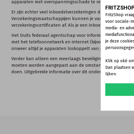
apparaten met overspanningsschade te repareren, omdat 
FRITZSHOP
Er zijn echter veel inboedelverzekeringen die de kosten
FritzShop vraa
Verzekeringsmaatschappijen kunnen je vaak doorverwijzen n
voor sociale-m
verzekeringscertificaten af. Als je een inboedelverzekering h
media- en adve
mediafunctiona
Het Duits federaal agentschap voor informatiebeveiliging in
je deze cookie
met het telefoonnetwerk en internet (bijvoorbeeld via de 
persoonsgege
onweer altijd je apparaten loskoppelt van je DSL-aansluiti
Verder kan alleen een meerlaags beveiligingssysteem volg
Klik op oké om
moeten worden aangepast aan de omstandigheden van jouw
Dan plaatsen w
doen. Uitgebreide informatie over dit onderwerp vind je do
lijken.