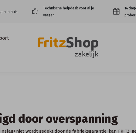
Technische helpdesk voor al je
14 dag
gen in huis
vragen
prober
port
igd door overspanning
inslag) niet wordt gedekt door de
fabrieksgarantie
, kan FRITZ! 