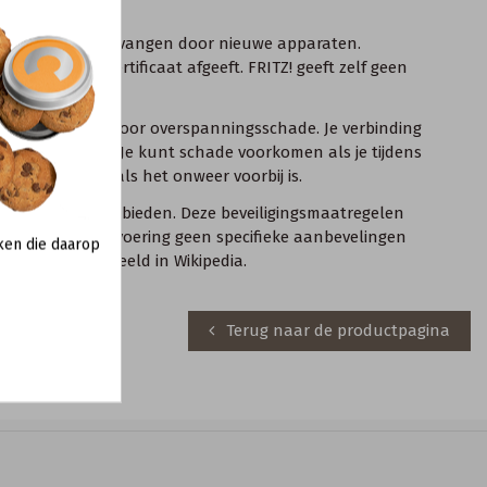
en vervangen.
oeten worden vervangen door nieuwe apparaten.
tig schadecertificaat afgeeft. FRITZ! geeft zelf geen
ingsmaatschappij.
ogelijke bron is voor overspanningsschade. Je verbinding
oten apparaten. Je kunt schade voorkomen als je tijdens
 pas weer aan als het onweer voorbij is.
are bescherming bieden. Deze beveiligingsmaatregelen
we voor de uitvoering geen specifieke aanbevelingen
ken die daarop
iging’, bijvoorbeeld in
Wikipedia
.
Terug naar de productpagina