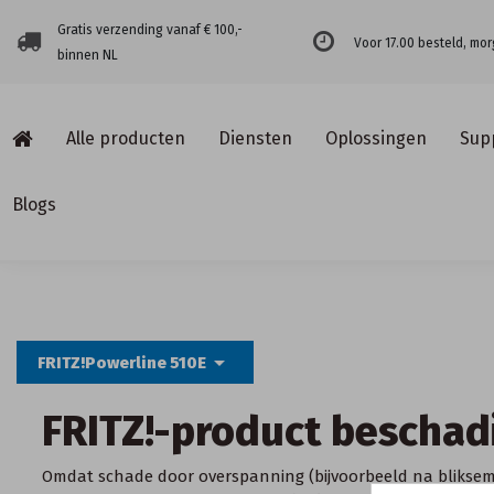
Gratis verzending vanaf € 100,-
Voor 17.00 besteld, mor
binnen NL
Alle producten
Diensten
Oplossingen
Sup
Blogs
arrow_drop_down
FRITZ!Powerline 510E
FRITZ!-product beschad
Omdat schade door overspanning (bijvoorbeeld na bliksem