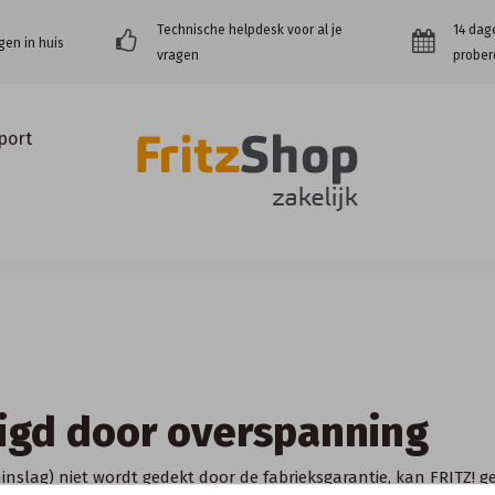
Technische helpdesk voor al je
14 dag
gen in huis
vragen
prober
port
igd door overspanning
inslag) niet wordt gedekt door de
fabrieksgarantie
, kan FRITZ! 