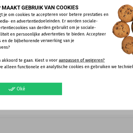
de vernielde micro-elektronische onderdelen niet kunnen word
 MAAKT GEBRUIK VAN COOKIES
 dekken als elektronische apparaten met overspanningsschade m
gt je om cookies te accepteren voor betere prestaties en
aar een taxateur die je apparaat onderzoekt en een overeenkoms
edia- en advertentiedoeleinden. Er worden sociale-
ebt afgesloten, verkrijg je meer informatie hierover bij je verzer
rtentiecookies van derden gebruikt om je sociale-
liteit en persoonlijke advertenties te bieden. Accepteer
formeert via de website dat het elektriciteitsnet niet de enige m
s en de bijbehorende verwerking van je
DSL-verbinding) kan ook een bron voor schade zijn voor aangesl
vens?
ng, het telefoonnetwerk en de stroomtoevoer. Sluit de apparaten
ens de betreffende standaard voor bliksembeveiliging betrouwb
 akkoord te gaan. Kiest u voor
aanpassen of weigeren?
 locatie (concept van energiecoördinatie), en daarom kunnen 
e alleen functionele en analytische cookies en gebruiken we technie
or op internet te zoeken naar ‘overspanning’/‘overspanningsbeveil
done_all
Oké