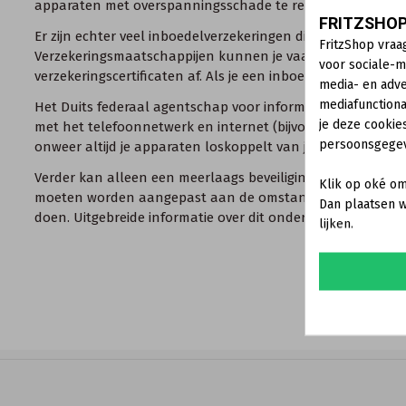
apparaten met overspanningsschade te repareren, omdat 
FRITZSHOP
Er zijn echter veel inboedelverzekeringen die de kosten
FritzShop vraa
Verzekeringsmaatschappijen kunnen je vaak doorverwijzen n
voor sociale-m
verzekeringscertificaten af. Als je een inboedelverzekering h
media- en adve
mediafunctiona
Het Duits federaal agentschap voor informatiebeveiliging in
je deze cookie
met het telefoonnetwerk en internet (bijvoorbeeld via de 
persoonsgege
onweer altijd je apparaten loskoppelt van je DSL-aansluiti
Verder kan alleen een meerlaags beveiligingssysteem volg
Klik op oké om
moeten worden aangepast aan de omstandigheden van jouw
Dan plaatsen w
doen. Uitgebreide informatie over dit onderwerp vind je do
lijken.