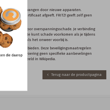
en vervangen.
oeten worden vervangen door nieuwe apparaten.
tig schadecertificaat afgeeft. FRITZ! geeft zelf geen
ingsmaatschappij.
ogelijke bron is voor overspanningsschade. Je verbinding
oten apparaten. Je kunt schade voorkomen als je tijdens
 pas weer aan als het onweer voorbij is.
are bescherming bieden. Deze beveiligingsmaatregelen
we voor de uitvoering geen specifieke aanbevelingen
ken die daarop
iging’, bijvoorbeeld in
Wikipedia
.
Terug naar de productpagina