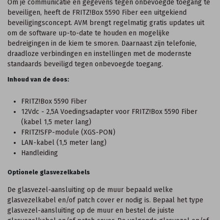
Om je communicatie en gegevens tegen onbevoegde toegang te
beveiligen, heeft de FRITZ!Box 5590 Fiber een uitgekiend
beveiligingsconcept. AVM brengt regelmatig gratis updates uit
om de software up-to-date te houden en mogelijke
bedreigingen in de kiem te smoren. Daarnaast zijn telefonie,
draadloze verbindingen en instellingen met de modernste
standaards beveiligd tegen onbevoegde toegang.
Inhoud van de doos:
FRITZ!Box 5590 Fiber
12Vdc - 2,5A Voedingsadapter voor FRITZ!Box 5590 Fiber
(kabel 1,5 meter lang)
FRITZ!SFP-module (XGS-PON)
LAN-kabel (1,5 meter lang)
Handleiding
Optionele glasvezelkabels
De glasvezel-aansluiting op de muur bepaald welke
glasvezelkabel en/of patch cover er nodig is. Bepaal het type
glasvezel-aansluiting op de muur en bestel de juiste