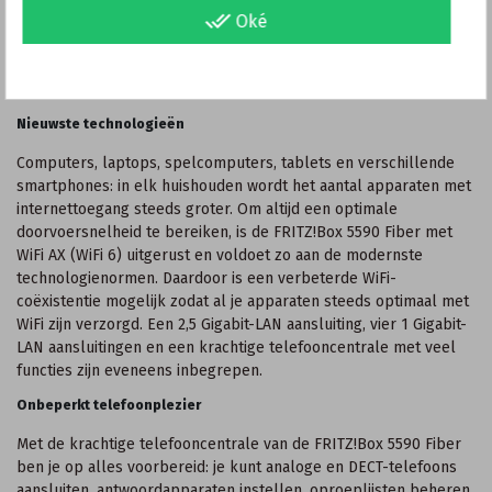
done_all
Oké
glasvezelmodules (transceiver) in SFP-formaat kan afhankelijk
van het type aansluiting de juiste FRITZ!SFP-insteekmodule
worden gebruikt. Standaard wordt de FRITZ!SFP XGS-PON-
module voor geïnstalleerd meegeleverd.
Nieuwste technologieën
Computers, laptops, spelcomputers, tablets en verschillende
smartphones: in elk huishouden wordt het aantal apparaten met
internettoegang steeds groter. Om altijd een optimale
doorvoersnelheid te bereiken, is de FRITZ!Box 5590 Fiber met
WiFi AX (WiFi 6) uitgerust en voldoet zo aan de modernste
technologienormen. Daardoor is een verbeterde WiFi-
coëxistentie mogelijk zodat al je apparaten steeds optimaal met
WiFi zijn verzorgd. Een 2,5 Gigabit-LAN aansluiting, vier 1 Gigabit-
LAN aansluitingen en een krachtige telefooncentrale met veel
functies zijn eveneens inbegrepen.
Onbeperkt telefoonplezier
Met de krachtige telefooncentrale van de FRITZ!Box 5590 Fiber
ben je op alles voorbereid: je kunt analoge en DECT-telefoons
aansluiten, antwoordapparaten instellen, oproeplijsten beheren