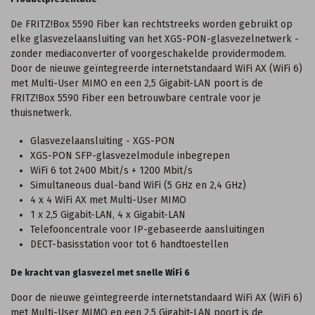
De FRITZ!Box 5590 Fiber kan rechtstreeks worden gebruikt op
elke glasvezelaansluiting van het XGS-PON-glasvezelnetwerk -
zonder mediaconverter of voorgeschakelde providermodem.
Door de nieuwe geïntegreerde internetstandaard WiFi AX (WiFi 6)
met Multi-User MIMO en een 2,5 Gigabit-LAN poort is de
FRITZ!Box 5590 Fiber een betrouwbare centrale voor je
thuisnetwerk.
Glasvezelaansluiting - XGS-PON
XGS-PON SFP-glasvezelmodule inbegrepen
WiFi 6 tot 2400 Mbit/s + 1200 Mbit/s
Simultaneous dual-band WiFi (5 GHz en 2,4 GHz)
4 x 4 WiFi AX met Multi-User MIMO
1 x 2,5 Gigabit-LAN, 4 x Gigabit-LAN
Telefooncentrale voor IP-gebaseerde aansluitingen
DECT-basisstation voor tot 6 handtoestellen
De kracht van glasvezel met snelle WiFi 6
Door de nieuwe geïntegreerde internetstandaard WiFi AX (WiFi 6)
met Multi-User MIMO en een 2,5 Gigabit-LAN poort is de