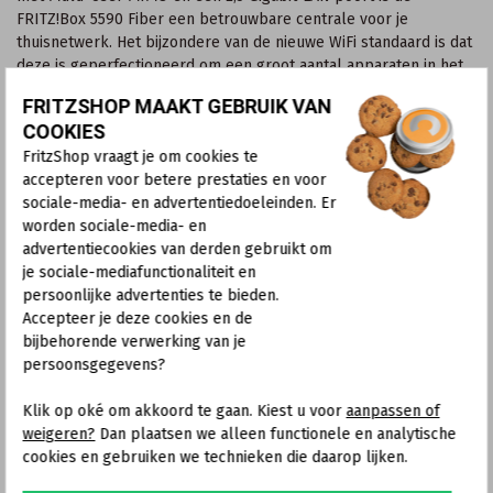
FRITZ!Box 5590 Fiber een betrouwbare centrale voor je
thuisnetwerk. Het bijzondere van de nieuwe WiFi standaard is dat
deze is geperfectioneerd om een groot aantal apparaten in het
thuisnetwerk te integreren. Zo kun je thuis al je apparaten altijd
FRITZSHOP MAAKT GEBRUIK VAN
en overal zonder problemen gebruiken.
COOKIES
Mesh WiFi met FRITZ!
FritzShop vraagt je om cookies te
accepteren voor betere prestaties en voor
De FRITZ!Box 5590 ondersteunt Mesh WiFi, zodat je video's,
sociale-media- en advertentiedoeleinden. Er
muziek en foto's in het thuisnetwerk naadloos tot in de verste
worden sociale-media- en
hoekjes in huis of op kantoor aankomen. De verspreide FRITZ!-
advertentiecookies van derden gebruikt om
apparaten werken samen in één enkel netwerk, communiceren
je sociale-mediafunctionaliteit en
onderling en optimaliseren de prestaties van alle WiFi-
persoonlijke advertenties te bieden.
apparaten. Met Mesh geniet je van optimale snelheid tijdens het
Accepteer je deze cookies en de
surfen, streamen of gamen. Adembenemende HD-televisie en je
bijbehorende verwerking van je
lievelingsmuziek wachten nu op jou – en niet andersom.
persoonsgegevens?
Rechtstreeks op elke glasvezelaansluiting van het AON-glasvezelne
Klik op oké om akkoord te gaan. Kiest u voor
aanpassen of
De FRITZ!Box 5590 Fiber kan rechtstreeks worden gebruikt op
weigeren?
Dan plaatsen we alleen functionele en analytische
elke glasvezelaansluiting van het XGS-PON-glasvezelnetwerk -
cookies en gebruiken we technieken die daarop lijken.
zonder mediaconverter, zonder voorgeschakelde
providermodem. Dankzij het geïntegreerde slot voor