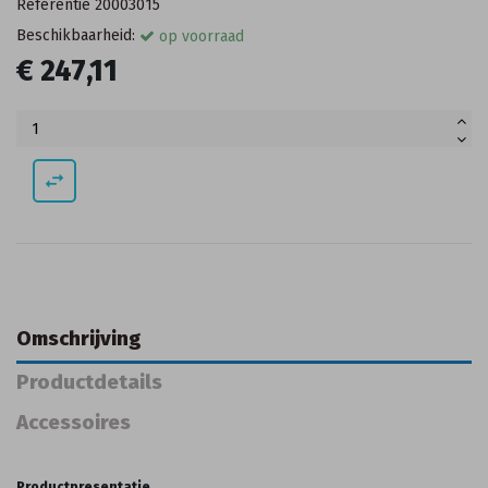
Referentie
20003015
Beschikbaarheid:
op voorraad
€ 247,11
swap_horiz
Omschrijving
Productdetails
Accessoires
Productpresentatie