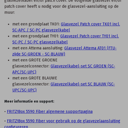
glasvezelkabel en/of patch cover. De volgende glasvezel en/of
patch cover heeft u nodig voor de glasvezel-aansluiting op de
muur:
met een grondplaat TK01:
Glasvezel Patch cover TK01 incl.
SC-APC / SC-PC glasvezelkabel
met een grondplaat TY01:
Glasvezel Patch cover TY01 incl.
SC-PC / SC-PC glasvezelkabel
met een Attema aansluiting:
Glasvezel Attema AT01 (FTU-
zijde SC-GROEN - SC-BLAUW)
met een GROTE GROENE
glasvezelconnector:
Glasvezelkabel-set SC GROEN (SC-
APC/SC-UPC)
met een GROTE BLAUWE
glasvezelconnector:
Glasvezelkabel-set SC BLAUW (SC-
UPC/SC-UPC)
Meer informatie en support:
•
FRITZ!Box 5590 Fiber algemene supportpagina
•
FRITZ!Box 5590 Fiber voor gebruik op de glasvezelaansluiting
configureren