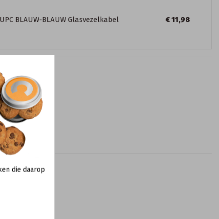
-UPC BLAUW-BLAUW Glasvezelkabel
€ 11,98
ken die daarop