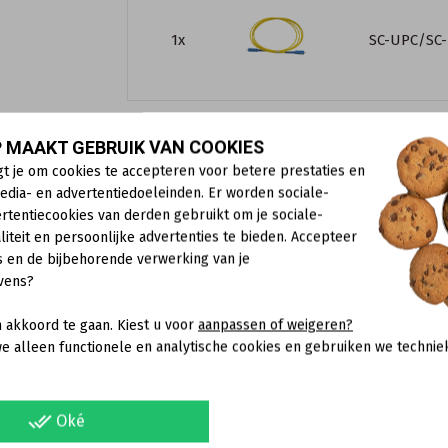
1x
SC-UPC/SC
Referentie
GVset-kabel-2xSC-BL-blok
 MAAKT GEBRUIK VAN COOKIES
gt je om cookies te accepteren voor betere prestaties en
Beschikbaarheid:
op voorraad
edia- en advertentiedoeleinden. Er worden sociale-
€ 16,12
rtentiecookies van derden gebruikt om je sociale-
liteit en persoonlijke advertenties te bieden. Accepteer
s en de bijbehorende verwerking van je
swap_horiz
In winkelwagen
vens?
 akkoord te gaan. Kiest u voor
aanpassen of weigeren?
e alleen functionele en analytische cookies en gebruiken we technie
done_all
Oké