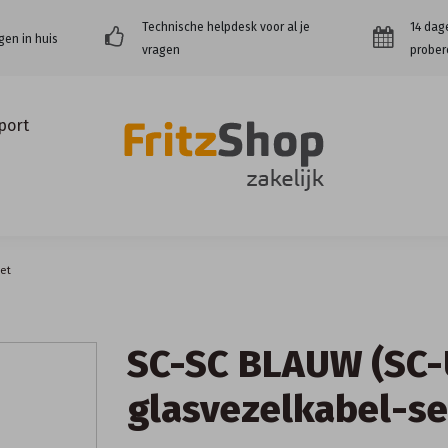
Technische helpdesk voor al je
14 dag
gen in huis
vragen
prober
port
set
SC-SC BLAUW (SC
glasvezelkabel-se