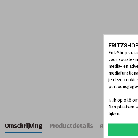
FRITZSHOP
FritzShop vraa
voor sociale-m
media- en adve
mediafunctiona
je deze cookie
persoonsgege
Klik op oké om
Dan plaatsen w
lijken.
Omschrijving
Productdetails
Accessoires