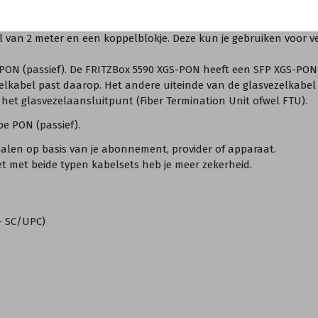
l van 2 meter en een koppelblokje. Deze kun je gebruiken voor 
S-PON (passief). De FRITZBox 5590 XGS-PON heeft een SFP XGS-PO
vezelkabel past daarop. Het andere uiteinde van de glasvezelkab
 het glasvezelaansluitpunt (Fiber Termination Unit ofwel FTU).
pe PON (passief).
epalen op basis van je abonnement, provider of apparaat.
set met beide typen kabelsets heb je meer zekerheid.
- SC/UPC)